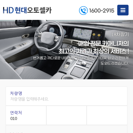
Toggle
1600-2915
navigat
내차팔기
매입 전문 카매니저의
최고의 가격과 최상의 서비스 !
번거롭고 까다로운 내차팔기, 현대오토셀카가
더욱 쉽고 간편하게
도와드리겠습니다.
차량명
연락처