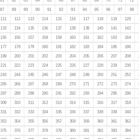
61
62
63
64
65
66
67
68
69
70
71
72
87
88
89
90
91
92
93
94
95
96
97
98
111
112
113
114
115
116
117
118
119
120
133
134
135
136
137
138
139
140
141
142
155
156
157
158
159
160
161
162
163
164
177
178
179
180
181
182
183
184
185
186
199
200
201
202
203
204
205
206
207
208
221
222
223
224
225
226
227
228
229
230
243
244
245
246
247
248
249
250
251
252
265
266
267
268
269
270
271
272
273
274
287
288
289
290
291
292
293
294
295
296
309
310
311
312
313
314
315
316
317
318
331
332
333
334
335
336
337
338
339
340
353
354
355
356
357
358
359
360
361
362
375
376
377
378
379
380
381
382
383
384