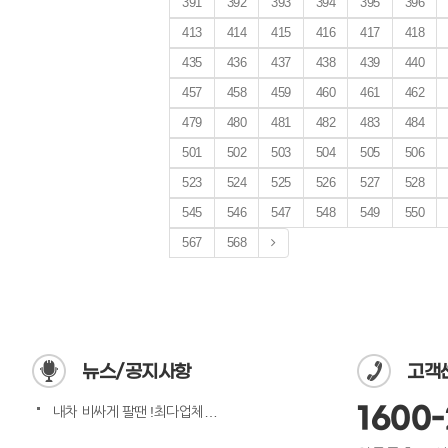
391
392
393
394
395
396
413
414
415
416
417
418
435
436
437
438
439
440
457
458
459
460
461
462
479
480
481
482
483
484
501
502
503
504
505
506
523
524
525
526
527
528
545
546
547
548
549
550
567
568
뉴스/공지사항
고객
1600-
내차 비싸게 팔땐 !최다업체…