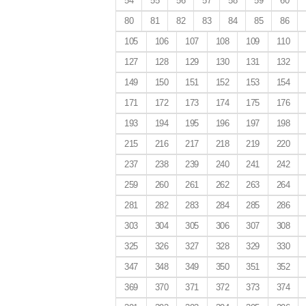
54
55
56
57
58
59
60
80
81
82
83
84
85
86
105
106
107
108
109
110
127
128
129
130
131
132
149
150
151
152
153
154
171
172
173
174
175
176
193
194
195
196
197
198
215
216
217
218
219
220
237
238
239
240
241
242
259
260
261
262
263
264
281
282
283
284
285
286
303
304
305
306
307
308
325
326
327
328
329
330
347
348
349
350
351
352
369
370
371
372
373
374