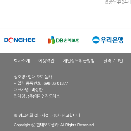
연중무휴 24시
회사소개
이용약관
개인정보취급방침
딜러로그인
상호명 : 현대 오토 셀카
사업자 등록번호 : 698-86-01377
대표자명 : 박성환
업체명 : (주)에이엠지모터스
※ 광고전화 절대사절 대행사 신고합니다.
Copyright ⓒ 현대오토셀카. All Rights Reserved.