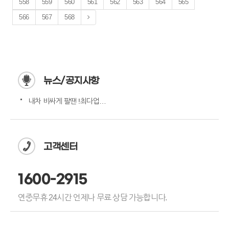
558
559
560
561
562
563
564
565
566
567
568
뉴스/공지사항
내차 비싸게 팔땐 !최다업체…
고객센터
1600-2915
연중무휴 24시간 언제나 무료 상담 가능합니다.