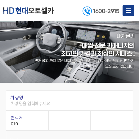
Toggle
1600-2915
navigat
내차팔기
매입 전문 카매니저의
최고의 가격과 최상의 서비스 !
번거롭고 까다로운 내차팔기, 현대오토셀카가
더욱 쉽고 간편하게
도와드리겠습니다.
차량명
연락처