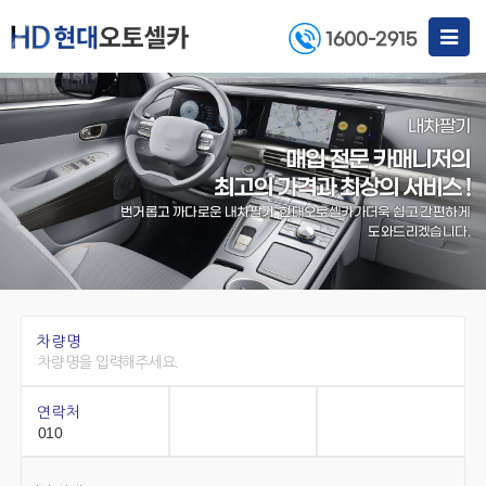
Toggle
1600-2915
navigat
내차팔기
매입 전문 카매니저의
최고의 가격과 최상의 서비스 !
번거롭고 까다로운 내차팔기, 현대오토셀카가
더욱 쉽고 간편하게
도와드리겠습니다.
차량명
연락처