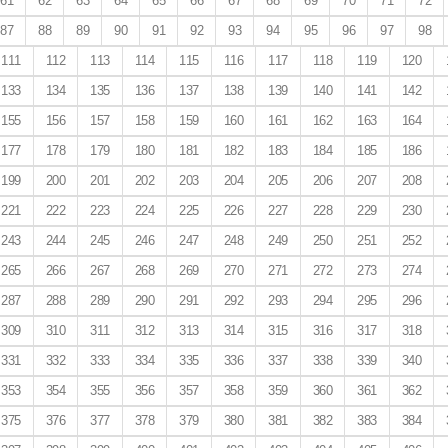
61
62
63
64
65
66
67
68
69
70
71
72
87
88
89
90
91
92
93
94
95
96
97
98
111
112
113
114
115
116
117
118
119
120
133
134
135
136
137
138
139
140
141
142
155
156
157
158
159
160
161
162
163
164
177
178
179
180
181
182
183
184
185
186
199
200
201
202
203
204
205
206
207
208
221
222
223
224
225
226
227
228
229
230
243
244
245
246
247
248
249
250
251
252
265
266
267
268
269
270
271
272
273
274
287
288
289
290
291
292
293
294
295
296
309
310
311
312
313
314
315
316
317
318
331
332
333
334
335
336
337
338
339
340
353
354
355
356
357
358
359
360
361
362
375
376
377
378
379
380
381
382
383
384