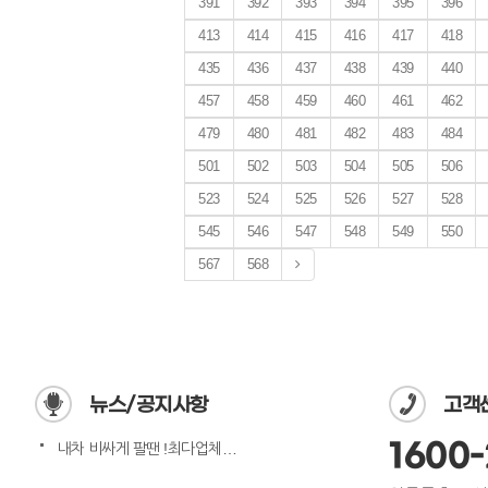
391
392
393
394
395
396
413
414
415
416
417
418
435
436
437
438
439
440
457
458
459
460
461
462
479
480
481
482
483
484
501
502
503
504
505
506
523
524
525
526
527
528
545
546
547
548
549
550
567
568
뉴스/공지사항
고객
1600-
내차 비싸게 팔땐 !최다업체…