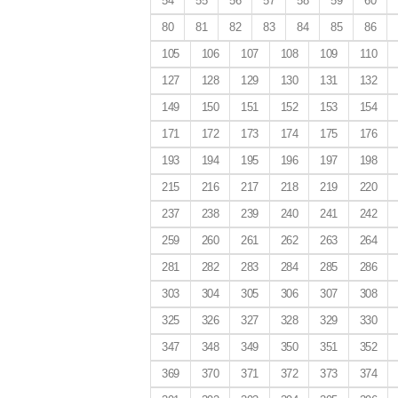
54
55
56
57
58
59
60
80
81
82
83
84
85
86
105
106
107
108
109
110
127
128
129
130
131
132
149
150
151
152
153
154
171
172
173
174
175
176
193
194
195
196
197
198
215
216
217
218
219
220
237
238
239
240
241
242
259
260
261
262
263
264
281
282
283
284
285
286
303
304
305
306
307
308
325
326
327
328
329
330
347
348
349
350
351
352
369
370
371
372
373
374