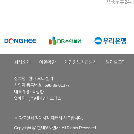
연중무휴 24시
회사소개
이용약관
개인정보취급방침
딜러로그인
상호명 : 현대 오토 셀카
사업자 등록번호 : 698-86-01377
대표자명 : 박성환
업체명 : (주)에이엠지모터스
※ 광고전화 절대사절 대행사 신고합니다.
Copyright ⓒ 현대오토셀카. All Rights Reserved.