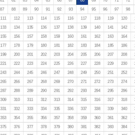
61
62
63
64
65
66
67
68
69
70
71
72
87
88
89
90
91
92
93
94
95
96
97
98
111
112
113
114
115
116
117
118
119
120
133
134
135
136
137
138
139
140
141
142
155
156
157
158
159
160
161
162
163
164
177
178
179
180
181
182
183
184
185
186
199
200
201
202
203
204
205
206
207
208
221
222
223
224
225
226
227
228
229
230
243
244
245
246
247
248
249
250
251
252
265
266
267
268
269
270
271
272
273
274
287
288
289
290
291
292
293
294
295
296
309
310
311
312
313
314
315
316
317
318
331
332
333
334
335
336
337
338
339
340
353
354
355
356
357
358
359
360
361
362
375
376
377
378
379
380
381
382
383
384