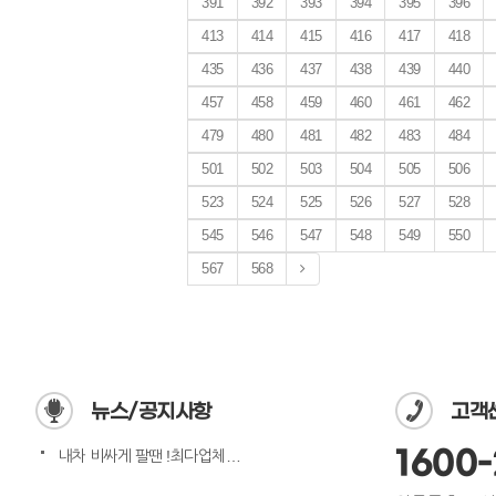
391
392
393
394
395
396
413
414
415
416
417
418
435
436
437
438
439
440
457
458
459
460
461
462
479
480
481
482
483
484
501
502
503
504
505
506
523
524
525
526
527
528
545
546
547
548
549
550
567
568
뉴스/공지사항
고객
1600-
내차 비싸게 팔땐 !최다업체…