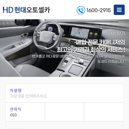
Toggle
1600-2915
navigat
내차팔기
매입 전문 카매니저의
최고의 가격과 최상의 서비스 !
번거롭고 까다로운 내차팔기, 현대오토셀카가
더욱 쉽고 간편하게
도와드리겠습니다.
차량명
연락처