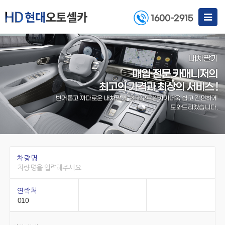
Toggle
1600-2915
navigat
내차팔기
매입 전문 카매니저의
최고의 가격과 최상의 서비스 !
번거롭고 까다로운 내차팔기, 현대오토셀카가
더욱 쉽고 간편하게
도와드리겠습니다.
차량명
연락처