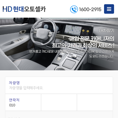
Toggle
1600-2915
navigat
내차팔기
매입 전문 카매니저의
최고의 가격과 최상의 서비스 !
번거롭고 까다로운 내차팔기, 현대오토셀카가
더욱 쉽고 간편하게
도와드리겠습니다.
차량명
연락처