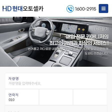
Toggle
1600-2915
navigat
내차팔기
매입 전문 카매니저의
최고의 가격과 최상의 서비스 !
번거롭고 까다로운 내차팔기, 현대오토셀카가
더욱 쉽고 간편하게
도와드리겠습니다.
차량명
연락처