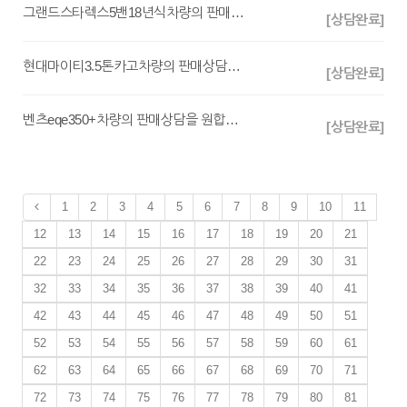
그랜드스타렉스5밴18년식차량의 판매상담을 원합니다.
[상담완료]
현대마이티3.5톤카고차량의 판매상담을 원합니다.
[상담완료]
벤츠eqe350+차량의 판매상담을 원합니다.
[상담완료]
1
2
3
4
5
6
7
8
9
10
11
12
13
14
15
16
17
18
19
20
21
22
23
24
25
26
27
28
29
30
31
32
33
34
35
36
37
38
39
40
41
42
43
44
45
46
47
48
49
50
51
52
53
54
55
56
57
58
59
60
61
62
63
64
65
66
67
68
69
70
71
72
73
74
75
76
77
78
79
80
81