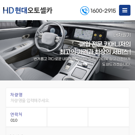
Toggle
1600-2915
navigat
내차팔기
매입 전문 카매니저의
최고의 가격과 최상의 서비스 !
번거롭고 까다로운 내차팔기, 현대오토셀카가
더욱 쉽고 간편하게
도와드리겠습니다.
차량명
연락처