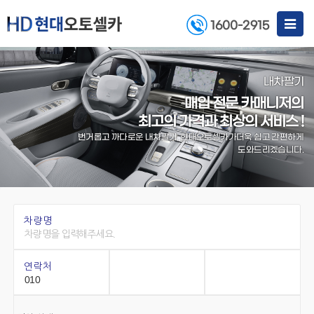
Toggle
1600-2915
navigat
내차팔기
매입 전문 카매니저의
최고의 가격과 최상의 서비스 !
번거롭고 까다로운 내차팔기, 현대오토셀카가
더욱 쉽고 간편하게
도와드리겠습니다.
차량명
연락처