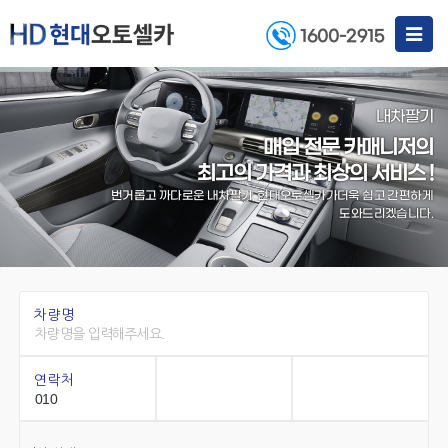
Toggle
1600-2915
navigat
내차팔기
매입 전문 카매니저의
최고의 가격과 최상의 서비스 !
번거롭고 까다로운 내차팔기, 현대오토셀카가
더욱 쉽고 간편하게
도와드리겠습니다.
차량명
연락처